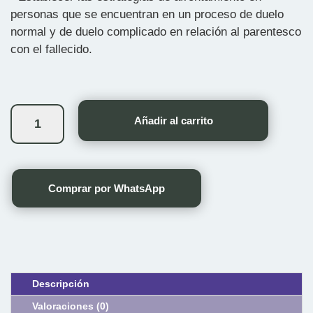
personas que se encuentran en un proceso de duelo
normal y de duelo complicado en relación al parentesco
con el fallecido.
Ahora
Basta
Añadir al carrito
de
Palabras
Presencial
cantidad
Comprar por WhatsApp
Descripción
Valoraciones (0)