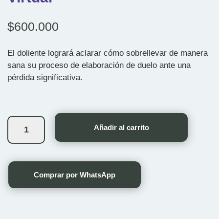
$
600.000
El doliente logrará aclarar cómo sobrellevar de manera
sana su proceso de elaboración de duelo ante una
pérdida significativa.
Afrontando
mi
Añadir al carrito
pérdida
Virtual
cantidad
Comprar por WhatsApp