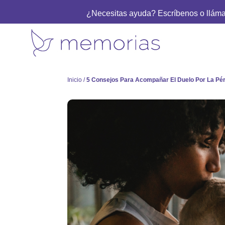
¿Necesitas ayuda? Escríbenos o llám
Inicio
/
5 Consejos Para Acompañar El Duelo Por La Pé