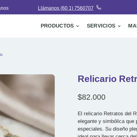
anos
Llámanos (60 1) 7560707
PRODUCTOS
SERVICIOS
MA
do
Relicario Ret
$
82.000
El relicario Retratos del 
elegante y simbólica que
especiales. Su diseño ple
ideal para llevar cerca d