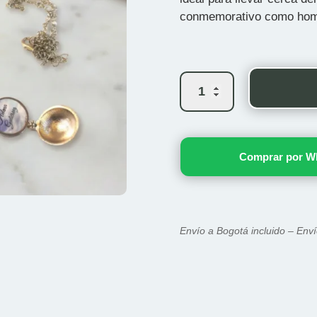
conmemorativo como home
Relicario
Retratos
del
Recuerdo
cantidad
Comprar por W
Envío a Bogotá incluido – Enví