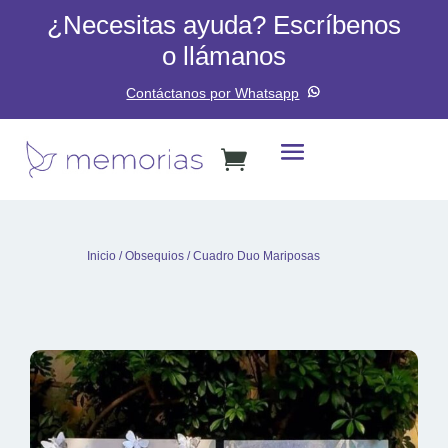
¿Necesitas ayuda? Escríbenos
o llámanos
Contáctanos por Whatsapp
Inicio
/
Obsequios
/ Cuadro Duo Mariposas