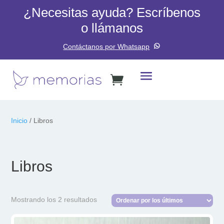
¿Necesitas ayuda? Escríbenos
o llámanos
Contáctanos por Whatsapp
Inicio
/ Libros
Libros
Ordenado
Mostrando los 2 resultados
por
los