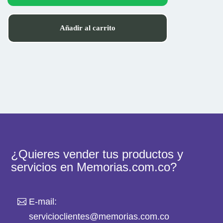
$845.000
hasta
Añadir al carrito
$2.250.000
Este
producto
tiene
múltiples
variantes.
Las
opciones
se
pueden
elegir
¿Quieres vender tus productos y
en
servicios en Memorias.com.co?
la
página
de
E-mail:
producto
servicioclientes@memorias.com.co