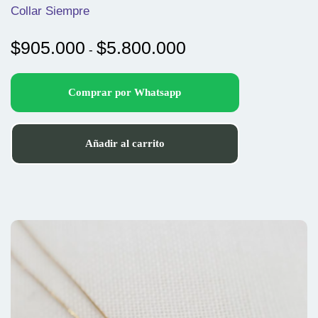
Collar Siempre
Rango
$
905.000
$
5.800.000
-
de
precios:
Comprar por Whatsapp
desde
$905.000
hasta
Añadir al carrito
$5.800.000
Este
producto
tiene
múltiples
variantes.
Las
opciones
se
pueden