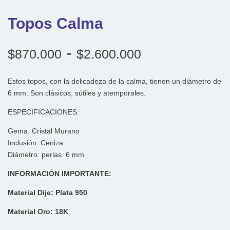
Topos Calma
Rango
-
$
870.000
$
2.600.000
de
precios:
Estos topos, con la delicadeza de la calma, tienen un diámetro de
desde
6 mm. Son clásicos, sútiles y atemporales.
$870.000
hasta
ESPECIFICACIONES:
$2.600.000
Gema: Cristal Murano
Inclusión: Ceniza
Diámetro: perlas. 6 mm
INFORMACIÓN IMPORTANTE:
Material Dije: Plata 950
Material Oro: 18K