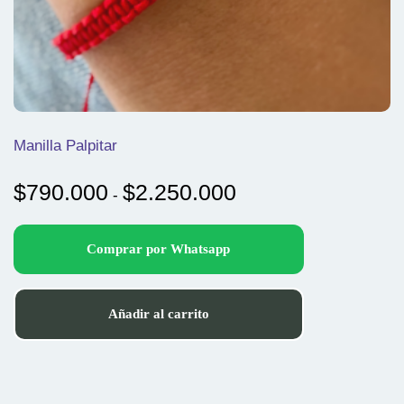
Manilla Palpitar
Rango
$
790.000
$
2.250.000
-
de
precios:
Comprar por Whatsapp
desde
$790.000
hasta
Añadir al carrito
$2.250.000
Este
producto
tiene