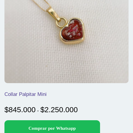
elegir
en
la
página
de
producto
Collar Palpitar Mini
Rango
$
845.000
$
2.250.000
-
de
precios:
Comprar por Whatsapp
desde