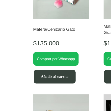
Mat
Matera/Cenizario Gato
Gra
$
135.000
$
1
Comprar por Whatsapp
C
Añadir al carrito