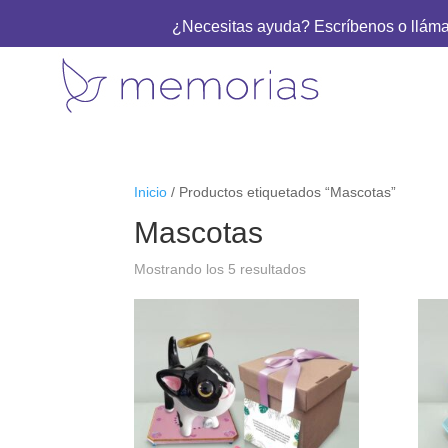
¿Necesitas ayuda? Escríbenos o llám
Inicio
/ Productos etiquetados “Mascotas”
Mascotas
Ordenado
Mostrando los 5 resultados
por
los
últimos