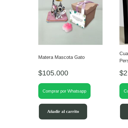
Cua
Matera Mascota Gato
Per
$
105.000
$
2
Comprar por Whatsapp
C
Añadir al carrito